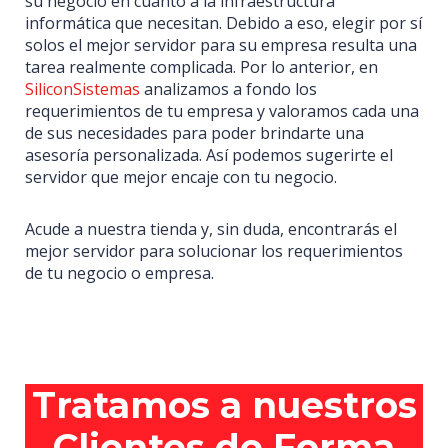
su negocio en cuanto a la infraestructura
Nacimos en 1991 y desde entonces hemos dado servicio
informática que necesitan. Debido a eso, elegir por sí
a particulares y empresas de Santander y Cantabria en
solos el mejor servidor para su empresa resulta una
servicios de Informática, Servicio Técnico, Telefonía,
tarea realmente complicada. Por lo anterior, en
Seguridad, Domótica y Formación.
SiliconSistemas
analizamos a fondo los
requerimientos de tu empresa y valoramos cada una
Silicon Formación
de sus necesidades para poder brindarte una
asesoría personalizada. Así podemos sugerirte el
Cursos SEPE
servidor que mejor encaje con tu negocio.
Cursos FUNDAE
Certificados Profesionales
Acude a nuestra tienda y, sin duda, encontrarás el
Todos nuestros Cursos
mejor servidor para solucionar los requerimientos
de tu negocio o empresa.
Contacto
Tienda y Servicio Técnico:
Calle Castilla 69, 39009, Santander, Cantabria
942 362 373
Tratamos a nuestros
Formación:
Clientes de Forma