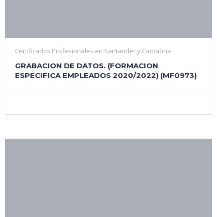
Certificados Profesionales en Santander y Cantabria
GRABACION DE DATOS. (FORMACION
ESPECIFICA EMPLEADOS 2020/2022) (MF0973)
¿Quiénes Somos?
Nacimos en 1991 y desde entonces hemos dado servicio