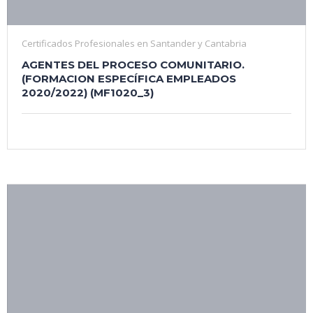
a particulares y empresas de Santander y Cantabria en
servicios de Informática, Servicio Técnico, Telefonía,
Seguridad, Domótica y Formación.
Certificados Profesionales en Santander y Cantabria
AGENTES DEL PROCESO COMUNITARIO.
Silicon Formación
(FORMACION ESPECÍFICA EMPLEADOS
2020/2022) (MF1020_3)
Cursos SEPE
Cursos FUNDAE
Certificados Profesionales
Todos nuestros Cursos
Contacto
Tienda y Servicio Técnico:
Calle Castilla 69, 39009, Santander, Cantabria
942 362 373
Formación:
Calle Montes Carpatos 2-6, 39012 Santander, Cantabria